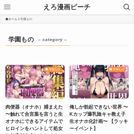
えろ漫画ピーチ
ホーム
学園もの
学園もの
– category –
学園もの
学園もの
肉便器（オナホ）捕まえた
俺しか勃起できない世界 〜
〜触れて合言葉を言うと生
Kカップ爆乳陰キャ教え子
オナホにできるアイテムで
生オナホ化計画〜 【ラッキ
ヒロインをハントして処女
ーイベント】