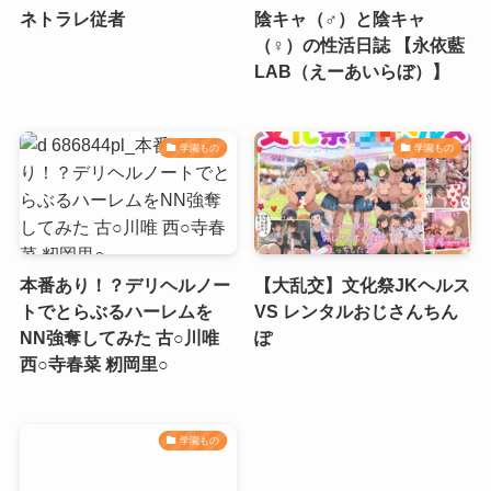
ネトラレ従者
陰キャ（♂）と陰キャ
（♀）の性活日誌 【永依藍
LAB（えーあいらぼ）】
学園もの
学園もの
本番あり！？デリヘルノー
【大乱交】文化祭JKヘルス
トでとらぶるハーレムを
VS レンタルおじさんちん
NN強奪してみた 古○川唯
ぽ
西○寺春菜 籾岡里○
学園もの