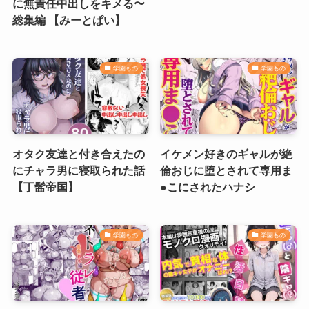
に無責任中出しをキメる〜
総集編 【みーとぱい】
学園もの
学園もの
オタク友達と付き合えたの
イケメン好きのギャルが絶
にチャラ男に寝取られた話
倫おじに堕とされて専用ま
【丁髷帝国】
●こにされたハナシ
学園もの
学園もの